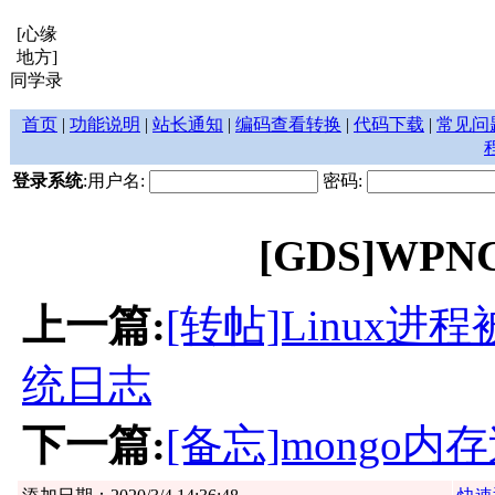
[心缘
地方]
同学录
首页
|
功能说明
|
站长通知
|
编码查看转换
|
代码下载
|
常见问
登录系统
:用户名:
密码:
[GDS]WP
上一篇:
[转帖]Linux进程
统日志
下一篇:
[备忘]mongo