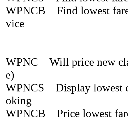
WPNCB Find lowest fare av
vice
WPNC Will price new class
e)
WPNCS Display lowest clas
oking
WPNCB Price lowest far