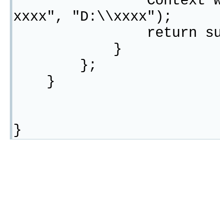
Context webContex
xxxx", "D:\\xxxx");
return super.getT
}
};
}
}