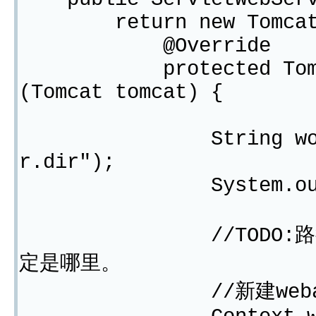
return new TomcatSer
@Override
protected TomcatWeb
(Tomcat tomcat) {
String workDir = 
r.dir");
System.out.prin
//TODO:路径写死
定是哪里。
//新建webap