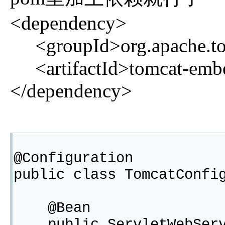
<dependency>
<groupId>org.apache.to
<artifactId>tomcat-embed
</dependency>
@Configuration
public class TomcatConfi
@Bean
public ServletWebServe