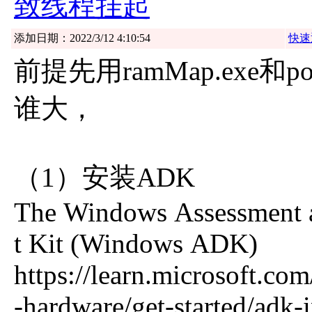
致线程挂起
添加日期：2022/3/12 4:10:54
快速
前提先用ramMap.exe和po
谁大，
（1）安装ADK
The Windows Assessment
t Kit (Windows ADK)
https://learn.microsoft.co
-hardware/get-started/adk-