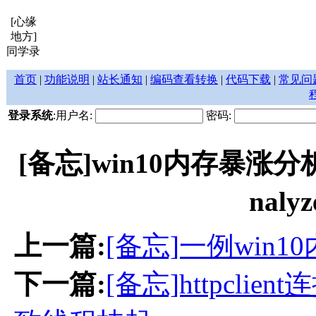
[心缘
地方]
同学录
首页
|
功能说明
|
站长通知
|
编码查看转换
|
代码下载
|
常见问
登录系统
:用户名:
密码:
[备忘]win10内存暴涨分析神器
nal
上一篇:
[备忘]一例win
下一篇:
[备忘]httpcl