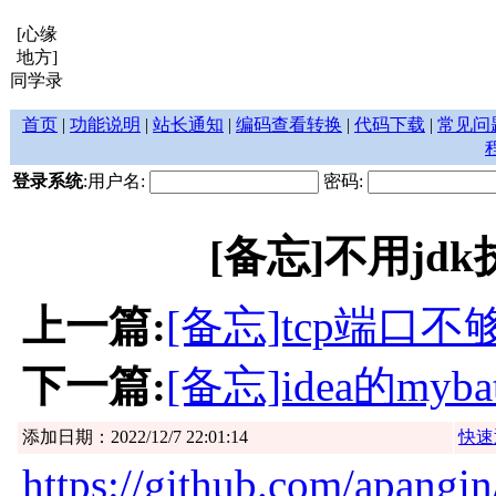
[心缘
地方]
同学录
首页
|
功能说明
|
站长通知
|
编码查看转换
|
代码下载
|
常见问
登录系统
:用户名:
密码:
[备忘]不用jdk执行j
上一篇:
[备忘]tcp端
下一篇:
[备忘]idea的my
添加日期：2022/12/7 22:01:14
快速
https://github.com/apangin