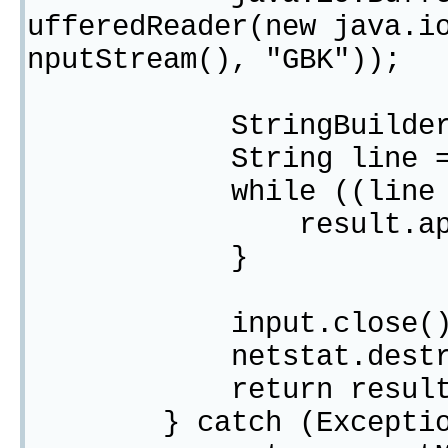
ufferedReader(new java.i
nputStream(), "GBK"));
StringBuilder resul
String line = n
while ((line = inpu
result.append(li
}
input.close()
netstat.destro
return result.to
} catch (Exception