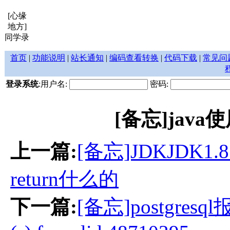
[心缘
地方]
同学录
首页
|
功能说明
|
站长通知
|
编码查看转换
|
代码下载
|
常见问
登录系统
:用户名:
密码:
[备忘]java使用
上一篇:
[备忘]JDKJDK1
return什么的
下一篇:
[备忘]postgresql报错