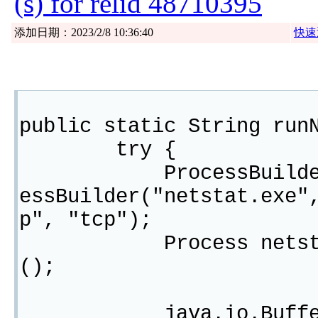
(s) for relid 48710395
添加日期：2023/2/8 10:36:40
快速
public static String run
try {
ProcessBuilder p 
essBuilder("netstat.exe"
p", "tcp");
Process netstat 
();
java.io.BufferedRea