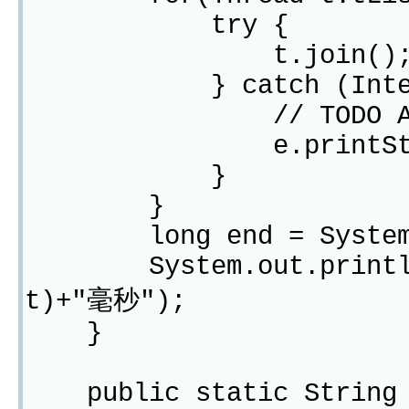
try {
t.join()
} catch (Interrupt
// TODO Auto-gen
e.printStackT
}
}
long end = System.cu
System.out.println("-
t)+"毫秒");
}
public static String g