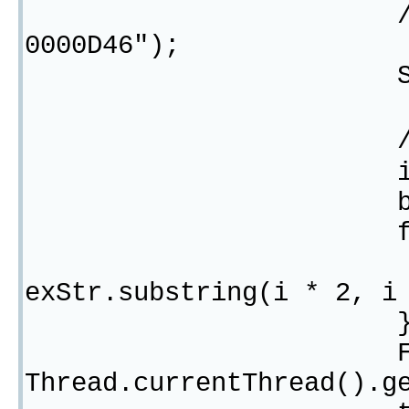
//sb.append("8
0000D46");
String hexStr
//计
int size = he
byte[] bytes 
for (int i = 0
bytes[i] = I
exStr.substring(i * 2, i
File target = 
Thread.currentThread().g