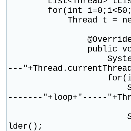
List<Thread> tList =
for(int i=0;i<50;i
Thread t = new Thr
@Overrid
public void r
System.out.prin
---"+Thread.currentThrea
for(int loop=0;
System.out.pri
-------"+loop+"-----"+Th
StringBuilder 
lder();