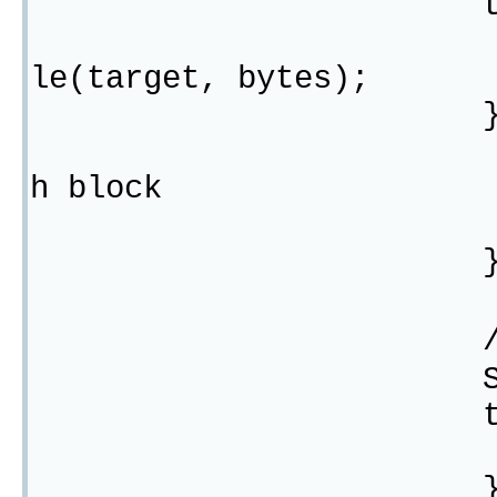
try 
FileUtils.wr
le(target, bytes);
} catch (IOE
// TODO Auto
h block
e1.printSt
//读
String hex
try 
hex = getFi
} catch (IOE