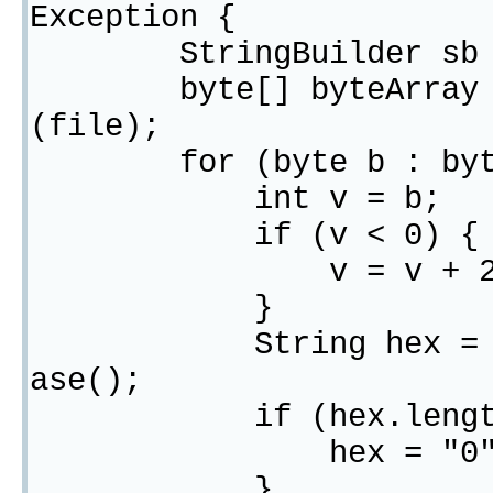
Exception {
StringBuilder sb = n
byte[] byteArray = Fi
(file);
for (byte b : byte
int v = b;
if (v < 0) {
v = v + 25
}
String hex = Intege
ase();
if (hex.length()
hex = "0" + 
}