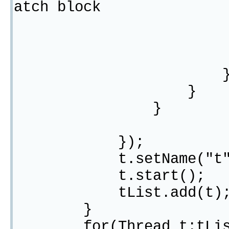
atch block
e.printSt
brea
}
}
});
t.setName("t"+
t.start();
tList.add(t)
}
for(Thread t:tLis