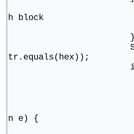
// TODO Auto
h block
e1.printSt
System.out.pri
tr.equals(hex));
if(!hexStr.e
System.out.
try
Thread.sle
} catch (Int
n e) {
// TODO Au