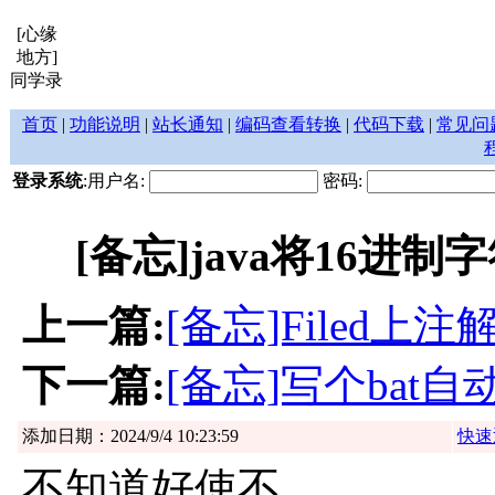
[心缘
地方]
同学录
首页
|
功能说明
|
站长通知
|
编码查看转换
|
代码下载
|
常见问
登录系统
:用户名:
密码:
[备忘]java将16
上一篇:
[备忘]Filed
下一篇:
[备忘]写个ba
添加日期：2024/9/4 10:23:59
快速
不知道好使不。