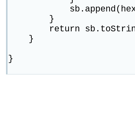
sb.append(hex
}
return sb.toStrin
}
}