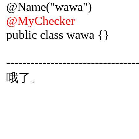
@Name("wawa")
@MyChecker
public class wawa {}
--------------------------------
哦了。