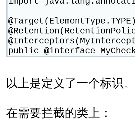
import java.lang.annotat
@Target(ElementType.TYPE
@Retention(RetentionPoli
@Interceptors(MyIntercep
public @interface MyChec
以上是定义了一个标识
在需要拦截的类上：