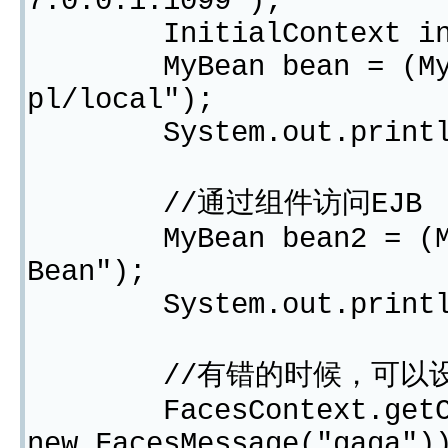
7.0.0.1:1099");
InitialContext init =
MyBean bean = (MyBean
pl/local");
System.out.println(
//通过组件访问EJB
MyBean bean2 = (MyBea
Bean");
System.out.println(
//有错的时候，可以设置me
FacesContext.getCurre
new FacesMessage("gaga")