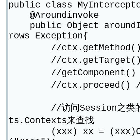
public class MyIntercept
@Aroundinvoke
public Object aroundIn
rows Exception{
//ctx.getMethod().
//ctx.getTarget(
//getComponent()
//ctx.proceed() 
//访问Session之类的东西可
ts.Contexts来查找
(xxx) xx = (xxx)Conte