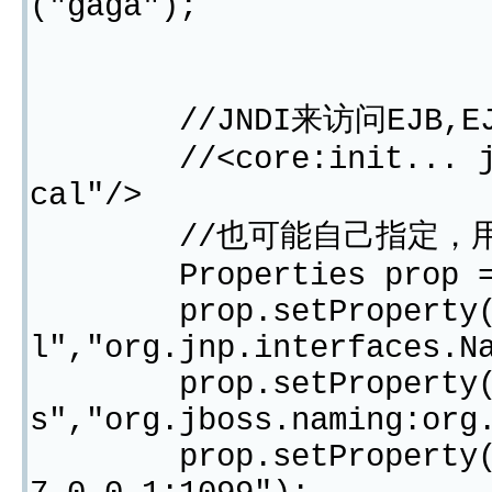
("gaga");
//JNDI来访问EJB,EJB的J
//<core:init... jndi-
cal"/>
//也可能自己指定，用@JndiN
Properties prop = ne
prop.setProperty("ja
l","org.jnp.interfaces.N
prop.setProperty("jav
s","org.jboss.naming:org
prop.setProperty("jav