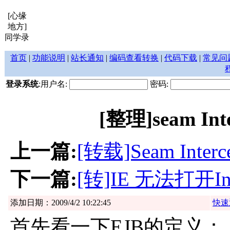
[心缘
地方]
同学录
首页
|
功能说明
|
站长通知
|
编码查看转换
|
代码下载
|
常见问
登录系统
:用户名:
密码:
[整理]seam I
上一篇:
[转载]Seam Inter
下一篇:
[转]IE 无法打开I
添加日期：2009/4/2 10:22:45
快速
首先看一下EJB的定义：