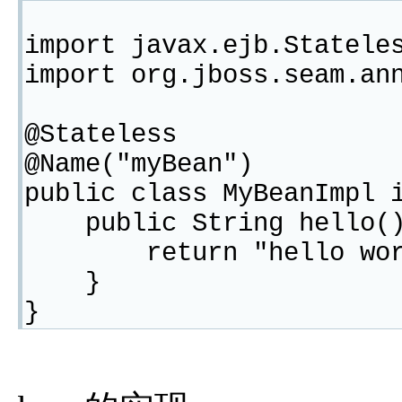
import javax.ejb.Statele
import org.jboss.seam.an
@Stateless
@Name("myBean")
public class MyBeanImpl 
public String hello(
return "hello w
}
}