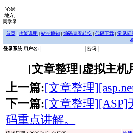
[心缘
地方]
同学录
首页
|
功能说明
|
站长通知
|
编码查看转换
|
代码下载
|
常见问
登录系统
:用户名:
密码:
[文章整理]虚拟主机用
上一篇:
[文章整理][asp.n
下一篇:
[文章整理][AS
码重点讲解。