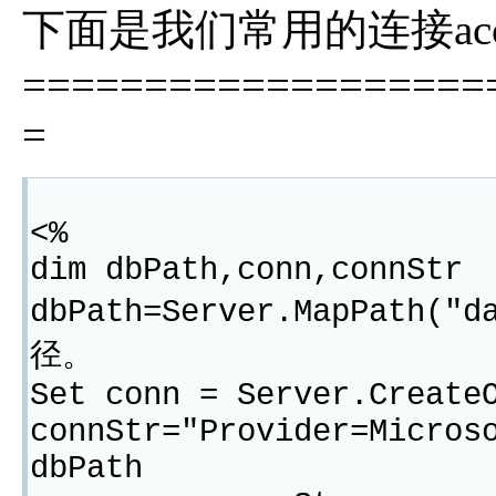
下面是我们常用的连接ac
===================
=
<%
dim dbPath,conn,connStr
dbPath=Server.MapPath(
径。
Set conn = Server.Create
connStr="Provider=Micros
dbPath