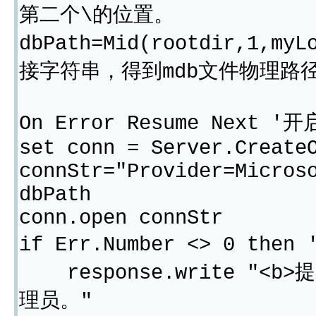
第二个\的位置。
dbPath=Mid(rootdir,1,myL
接字符串，得到mdb文件物理路
On Error Resume Ne
set conn = Server.Create
connStr="Provider=Micros
dbPath
conn.open connStr
if Err.Number <> 0 th
response.write "<
理员。"