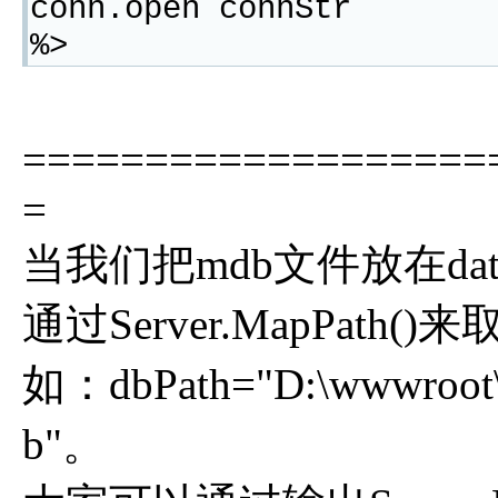
conn.open connStr
%>
===================
=
当我们把mdb文件放在data
通过Server.MapPat
如：dbPath="D:\wwwroot\y
b"。