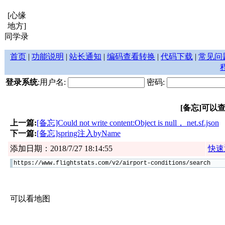
[心缘
地方]
同学录
首页
|
功能说明
|
站长通知
|
编码查看转换
|
代码下载
|
常见问
登录系统
:用户名:
密码:
[备忘]可
上一篇:
[备忘]Could not write content:Object is null， net.sf.json
下一篇:
[备忘]spring注入byName
添加日期：2018/7/27 18:14:55
快速
https://www.flightstats.com/v2/airport-conditions/search
可以看地图