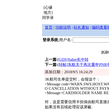
[心缘
地方]
同学录
首页
|
功能说明
|
站长通知
|
编码查看
登录系统
:用户名:
[G
上一篇:
[GDS]Sabre长中转
下一篇:
[转帖]东航关于再次重申PN
添加日期：2018/9/5 16:24:29
3K航司生单提交时，会报这个：
<Message code=WARN.SWS.HOST.WA
O CANCELLATION WITHOUT PAYME
<Message>CARDHOLDER NAME REQ
对，这是需要信用卡担保由航司直接出
如果没有后续处理应该屏蔽.