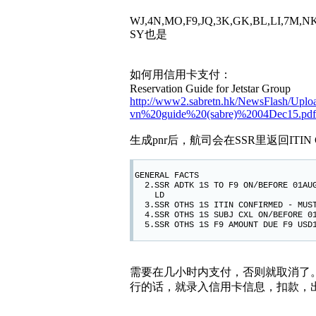
WJ,4N,MO,F9,JQ,3K,GK,BL,LI,7M,N
SY也是
如何用信用卡支付：
Reservation Guide for Jetstar Group
http://www2.sabretn.hk/NewsFlash/Uplo
vn%20guide%20(sabre)%2004Dec15.pdf
生成pnr后，航司会在SSR里返回ITIN
GENERAL FACTS
2.SSR ADTK 1S TO F9 ON/BEFORE 01AUG
LD
3.SSR OTHS 1S ITIN CONFIRMED - MUST
4.SSR OTHS 1S SUBJ CXL ON/BEFORE 01
5.SSR OTHS 1S F9 AMOUNT DUE F9 USD
需要在几小时内支付，否则就取消了
行的话，就录入信用卡信息，扣款，