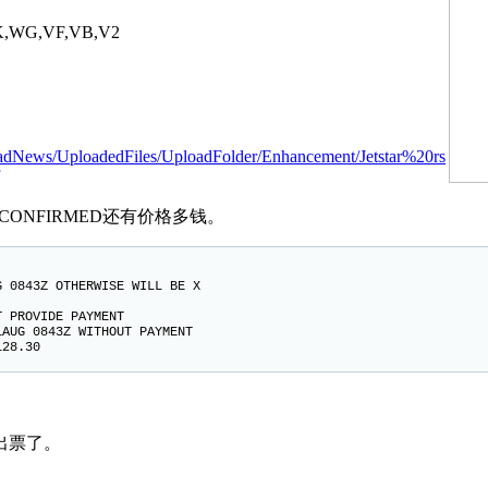
K,WG,VF,VB,V2
adNews/UploadedFiles/UploadFolder/Enhancement/Jetstar%20rs
 CONFIRMED还有价格多钱。
 0843Z OTHERWISE WILL BE X
 PROVIDE PAYMENT
AUG 0843Z WITHOUT PAYMENT
128.30
。
出票了。