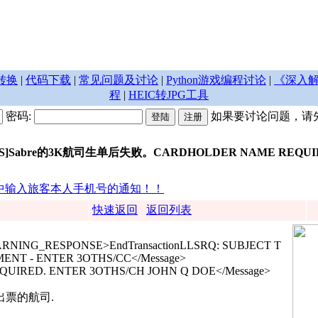
转换
|
代码下载
|
常见问题及讨论
|
Python游戏编程讨论
|
《深入解
程
|
HEIC转JPG工具
密码:
如果要讨论问题，请
DS]Sabre的3K航司生单后失败。CARDHOLDER NAME REQUI
R中输入旅客本人手机号的通知！！
快速返回
返回列表
RNING_RESPONSE>EndTransactionLLSRQ: SUBJECT T
NT - ENTER 3OTHS/CC</Message>
UIRED. ENTER 3OTHS/CH JOHN Q DOE</Message>
票的航司.