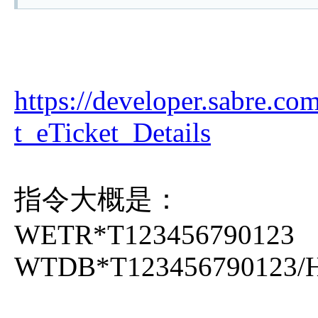
https://developer.sabre.com
t_eTicket_Details
指令大概是：
WETR*T123456790123
WTDB*T123456790123/