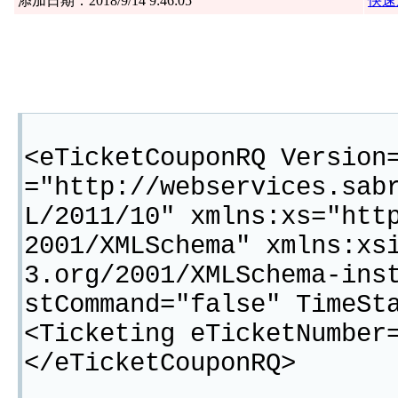
添加日期：2018/9/14 9:46:05
快速
<eTicketCouponRQ Version
="http://webservices.sab
L/2011/10" xmlns:xs="htt
2001/XMLSchema" xmlns:xs
3.org/2001/XMLSchema-ins
stCommand="false" TimeSt
<Ticketing eTicketNumber
</eTicketCouponRQ>