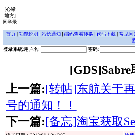
[心缘
地方]
同学录
首页
|
功能说明
|
站长通知
|
编码查看转换
|
代码下载
|
常见问
登录系统
:用户名:
密码:
[GDS]Sa
上一篇:
[转帖]东航关于
号的通知！！
下一篇:
[备忘]淘宝获取Ses