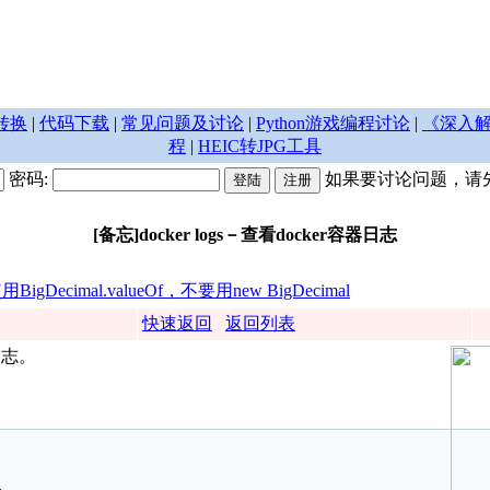
转换
|
代码下载
|
常见问题及讨论
|
Python游戏编程讨论
|
《深入解
程
|
HEIC转JPG工具
密码:
如果要讨论问题，请
[备忘]docker logs－查看docker容器日志
gDecimal.valueOf，不要用new BigDecimal
快速返回
返回列表
日志。
息