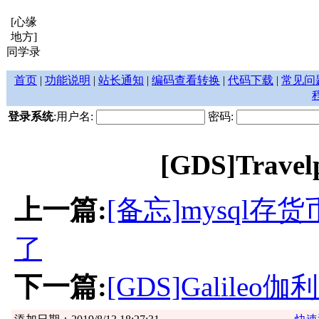
[心缘
地方]
同学录
首页
|
功能说明
|
站长通知
|
编码查看转换
|
代码下载
|
常见问
登录系统
:用户名:
密码:
[GDS]Trav
上一篇:
[备忘]mysql存货
了
下一篇:
[GDS]Galil