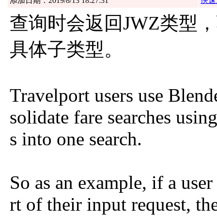
添加日期：2019/8/13 18:27:31
快速
查询时会返回JWZ类型
具体子类型。
Travelport users use Blen
solidate fare searches usi
s into one search.
So as an example, if a use
rt of their input request, t