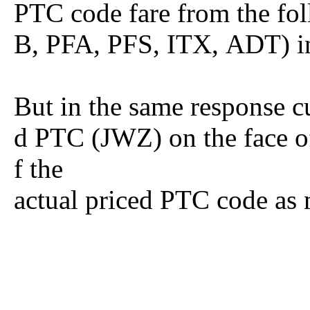
PTC code fare from the f
B, PFA, PFS, ITX, ADT) in
But in the same response cu
d PTC (JWZ) on the face of
f the
actual priced PTC code as