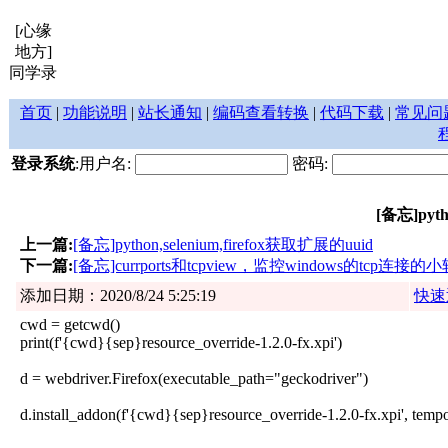
[心缘
地方]
同学录
首页
|
功能说明
|
站长通知
|
编码查看转换
|
代码下载
|
常见问
登录系统
:用户名:
密码:
[备忘]pyth
上一篇:
[备忘]python,selenium,firefox获取扩展的uuid
下一篇:
[备忘]currports和tcpview，监控windows的tcp连接的
添加日期：2020/8/24 5:25:19
快速
cwd = getcwd()
print(f'{cwd}{sep}resource_override-1.2.0-fx.xpi')
d = webdriver.Firefox(executable_path="geckodriver")
d.install_addon(f'{cwd}{sep}resource_override-1.2.0-fx.xpi', temp