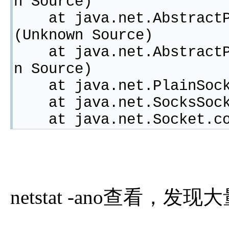
n Source)
at java.net.AbstractPl
(Unknown Source)
at java.net.AbstractPl
n Source)
at java.net.PlainSocke
at java.net.SocksSocke
at java.net.Socket.con
netstat -ano查看，发