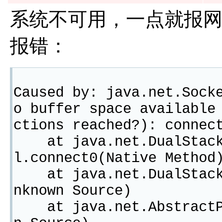
系统不可用，一点就报
报错：
Caused by: java.net.Sock
o buffer space available
ctions reached?): connec
at java.net.DualStackP
l.connect0(Native Method
at java.net.DualStackP
nknown Source)
at java.net.AbstractPl