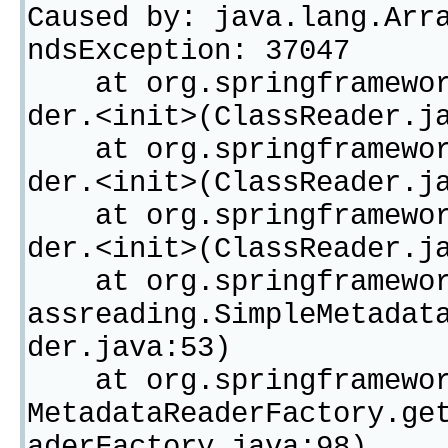
Caused by: java.lang.Arr
ndsException: 37047
at org.springframework
der.<init>(ClassReader.j
at org.springframework
der.<init>(ClassReader.j
at org.springframework
der.<init>(ClassReader.j
at org.springframework
assreading.SimpleMetadat
der.java:53)
at org.springframework
MetadataReaderFactory.ge
aderFactory.java:98)