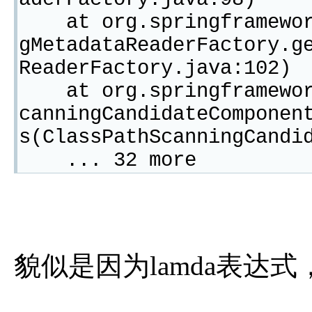
at org.springframework
gMetadataReaderFactory.g
ReaderFactory.java:102)
at org.springframework
canningCandidateComponen
s(ClassPathScanningCandi
... 32 more
貌似是因为lamda表达式