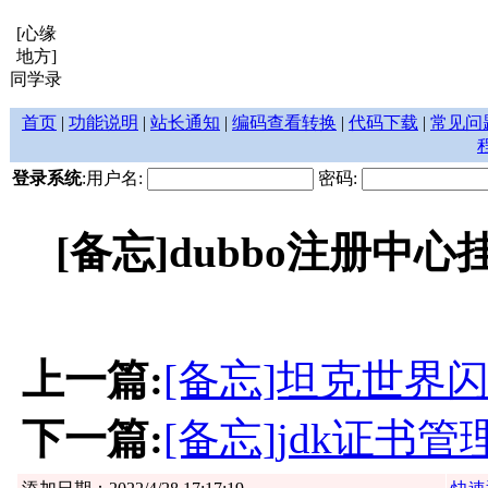
[心缘
地方]
同学录
首页
|
功能说明
|
站长通知
|
编码查看转换
|
代码下载
|
常见问
登录系统
:用户名:
密码:
[备忘]dubbo注册
上一篇:
[备忘]坦克世界
下一篇:
[备忘]jdk证书管