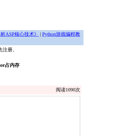
析ASP核心技术》
|
Python游戏编程教
先注册。
visor占内存
阅读1090次