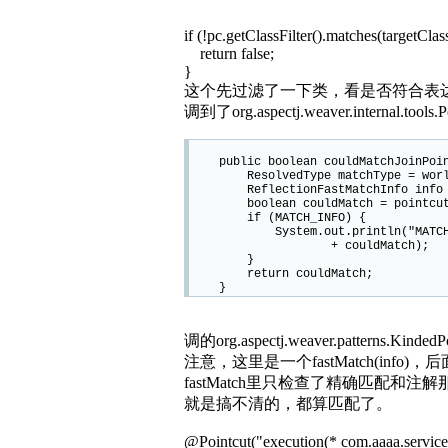
if (!pc.getClassFilter().matches(targetClas
return false;
}
这个先过滤了一下类，看是否符合表
调到了org.aspectj.weaver.internal.tools.P
public boolean couldMatchJoinPoint
ResolvedType matchType = world.r
ReflectionFastMatchInfo info = new
boolean couldMatch = pointcut.fa
if (MATCH_INFO) {
System.out.println("MATCHINFO: fa
+ couldMatch);
}
return couldMatch;
}
调的org.aspectj.weaver.patterns.Kinded
注意，这里是一个fastMatch(info)，后
fastMatch里只检查了精确匹配和注
就是搞不清的，都算匹配了。
@Pointcut("execution(* com.aaaa.service.