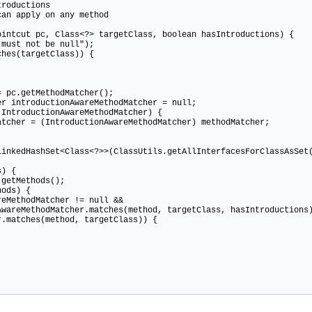
roductions
n apply on any method
tcut pc, Class<?> targetClass, boolean hasIntroductions) {
st not be null");
s(targetClass)) {
c.getMethodMatcher();
ntroductionAwareMethodMatcher = null;
roductionAwareMethodMatcher) {
= (IntroductionAwareMethodMatcher) methodMatcher;
HashSet<Class<?>>(ClassUtils.getAllInterfacesForClassAsSet(
) {
tMethods();
ds) {
dMatcher != null &&
er.matches(method, targetClass, hasIntroductions)
ethod, targetClass)) {