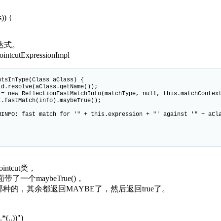
s)) {
达式。
ointcutExpressionImpl
sInType(Class aClass) {
esolve(aClass.getName());
 ReflectionFastMatchInfo(matchType, null, this.matchContext
stMatch(info).maybeTrue();
st match for '" + this.expression + "' against '" + aClas
Pointcut类，
面带了一个maybeTrue()，
解那种的，其余都返回MAYBE了，然后返回true了。
*(..))")