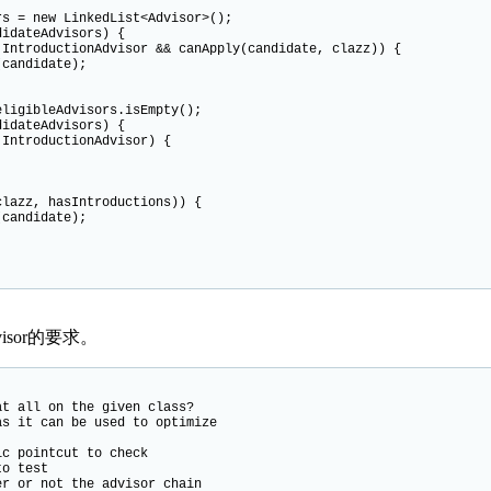
 new LinkedList<Advisor>();
ateAdvisors) {
uctionAdvisor && canApply(candidate, clazz)) {
didate);
ibleAdvisors.isEmpty();
ateAdvisors) {
oductionAdvisor) {
, hasIntroductions)) {
didate);
isor的要求。
 all on the given class?
 it can be used to optimize
 pointcut to check
o test
 or not the advisor chain