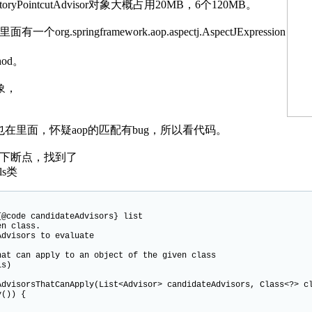
oryPointcutAdvisor对象大概占用20MB，6个120MB。
r里面有一个org.springframework.aop.aspectj.AspectJExpression
od。
象，
也在里面，怀疑aop的匹配有bug，所以看代码。
visor类下断点，找到了
ils类
code candidateAdvisors} list
n class.
visors to evaluate
 can apply to an object of the given class
s)
isorsThatCanApply(List<Advisor> candidateAdvisors, Class<?> c
()) {
;