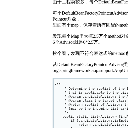
由于工程类较多，每个DefaultBeanFact
每个DefaultBeanFactoryPointcutAdviso
Pointcut对象，
里面有个map，保存着所有匹配的meth
发现每个Map里大概2.5万个method对
6个Advisor就是6*2.5万。
挨个看，发现不符合表达式的method
从DefaultBeanFactoryPointcutAd
org.springframework.aop.support.AopUt
/**
* Determine the sublist of the {@
* that is applicable to the give
* @param candidateAdvisors the Ad
* @param clazz the target class
* @return sublist of Advisors that
* (may be the incoming List as-i
*/
public static List<Advisor> findAdv
if (candidateAdvisors.isEmpty
return candidateAdvisors