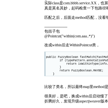
实际class是com.bbbb.service.XX
真是莫名其妙，起码检查一下包路径
匹配之后，后面走method匹配，没看
-------------------
包括子包
@Pointcut("within(com.aaa..*)")
改成within后走WithinPointcut类，
public FuzzyBoolean fastMatch(FastMa
if (typePattern.annotationPattern
return isWithinType(info.ge
}
return FuzzyBoolean.MAYBE;
}
比较了类名，所以最终map里method
很美好，是吧，换成within后启动慢
折腾好久，发现升级aspectjweaver