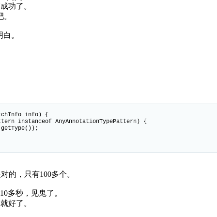
，也算成功了。
吧。
明白。
tchInfo info) {
 instanceof AnyAnnotationTypePattern) {
tType());
是对的，只有100多个。
了10多秒，见鬼了。
版本就好了。