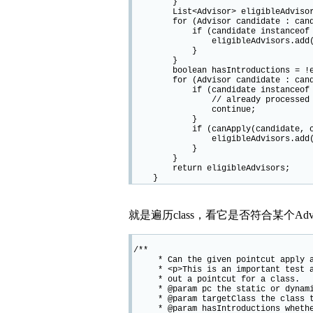
}
List<Advisor> eligibleAdvisors =
for (Advisor candidate : candid
if (candidate instanceof Introd
eligibleAdvisors.add(can
}
}
boolean hasIntroductions = !elig
for (Advisor candidate : candid
if (candidate instanceof Intr
// already processed
continue;
}
if (canApply(candidate, clazz
eligibleAdvisors.add(can
}
}
return eligibleAdvisors;
}
就是遍历class，看它是否符合某个Adv
/**
* Can the given pointcut apply at
* <p>This is an important test as
* out a pointcut for a class.
* @param pc the static or dynamic
* @param targetClass the class t
* @param hasIntroductions whether