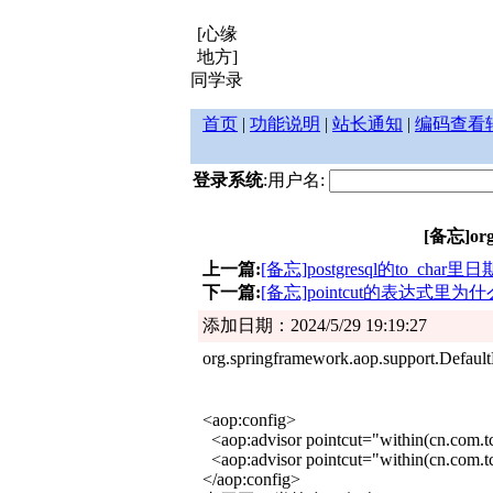
[心缘
地方]
同学录
首页
|
功能说明
|
站长通知
|
编码查看
登录系统
:用户名:
[备忘]org
上一篇:
[备忘]postgresql的to_char里日
下一篇:
[备忘]pointcut的表达式里为什么
添加日期：2024/5/29 19:19:27
org.springframework.aop.support.Def
<aop:config>
<aop:advisor pointcut="within(cn.com.tc
<aop:advisor pointcut="within(cn.com.tc
</aop:config>