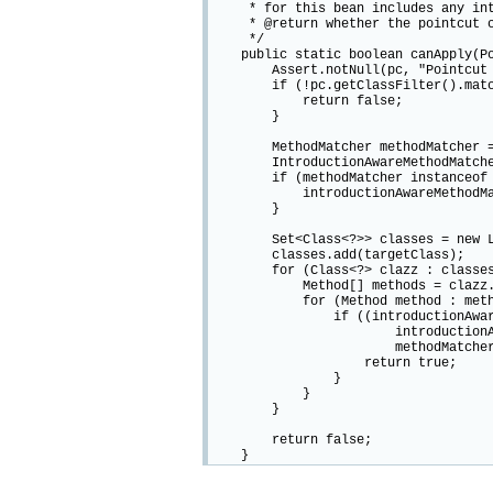
* for this bean includes any int
* @return whether the pointcut ca
*/
public static boolean canApply(Poin
Assert.notNull(pc, "Pointcut mu
if (!pc.getClassFilter().matche
return false;
}
MethodMatcher methodMatcher = p
IntroductionAwareMethodMatcher i
if (methodMatcher instanceof Int
introductionAwareMethodMatcher 
}
Set<Class<?>> classes = new Linked
classes.add(targetClass);
for (Class<?> clazz : classes
Method[] methods = clazz.ge
for (Method method : metho
if ((introductionAwareMetho
introductionAwareMethodMatch
methodMatcher.matches(m
return true;
}
}
}
return false;
}