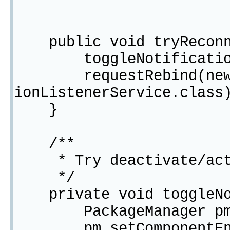
public void tryReconne
toggleNotificationLi
requestRebind(new Com
ionListenerService.class
}
/**
* Try deactivate/activ
*/
private void toggleNot
PackageManager pm = 
pm.setComponentEnable