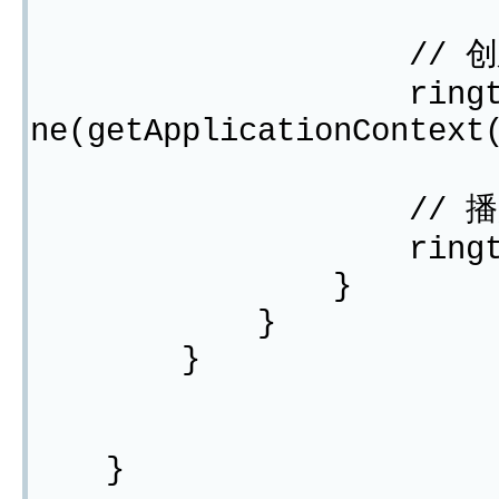
// 创建Ring
ringtone = Ring
ne(getApplicationContext
// 播放电
ringtone.pl
}
}
}
}