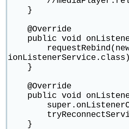
//mediaPlayer.rele
}
@Override
public void onListener
requestRebind(new Com
ionListenerService.class
}
@Override
public void onListener
super.onListenerCon
tryReconnectServic
}