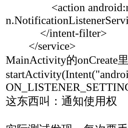
<action android:name=
n.NotificationListenerServ
</intent-filter>
</service>
MainActivity的onCr
startActivity(Intent("an
ON_LISTENER_SETTING
这东西叫：通知使用权