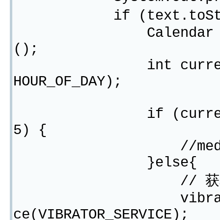
if (text.toString
Calendar calendar
();
int currentHour =
HOUR_OF_DAY);
if (currentHour >
5) {
//mediaPlaye
}else{
// 获取Vibr
vibrator = (Vib
ce(VIBRATOR_SERVICE);