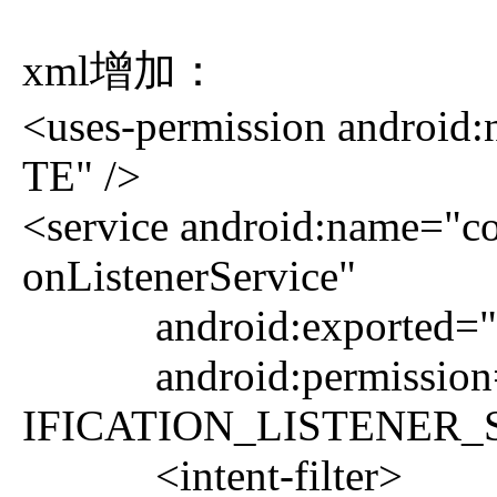
xml增加：
<uses-permission android
TE" />
<service android:name="c
onListenerService"
android:exported="t
android:permission="
IFICATION_LISTENER_
<intent-filter>