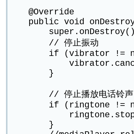
@Override
public void onDestroy
super.onDestroy()
// 停止振动
if (vibrator != nu
vibrator.cance
}
// 停止播放电话铃声
if (ringtone != null 
ringtone.stop(
}