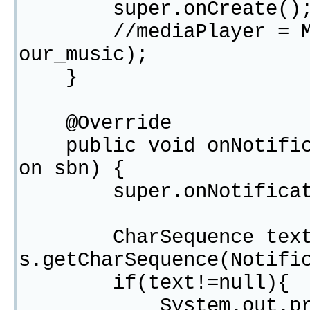
super.onCreate()
//mediaPlayer = Media
our_music);
}
@Override
public void onNotifica
on sbn) {
super.onNotificatio
CharSequence text = s
s.getCharSequence(Notifi
if(text!=null){
System.out.print