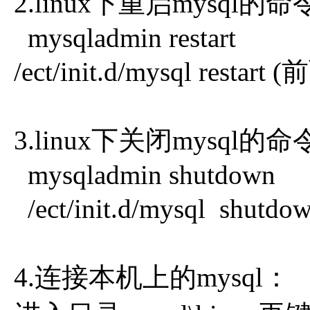
2.linux下重启mysql的
mysqladmin restart
/ect/init.d/mysql res
3.linux下关闭mysql的
mysqladmin shutdown
/ect/init.d/mysql s
4.连接本机上的mysql：