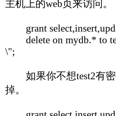
主机上的web页来访问。
grant select,insert,upd
delete on mydb.* to test
\";
如果你不想test2有
掉。
grant select,insert,upd