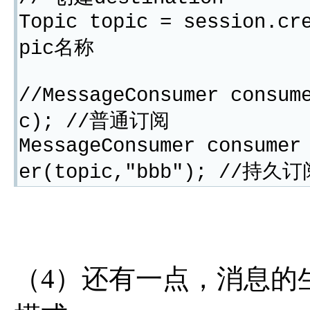
Topic topic = session.cr
pic名称
//MessageConsumer consum
c); //普通订阅
MessageConsumer consumer
er(topic,"bbb"); //持久订
（4）还有一点，消息的