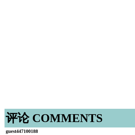
评论 COMMENTS
guest447100188