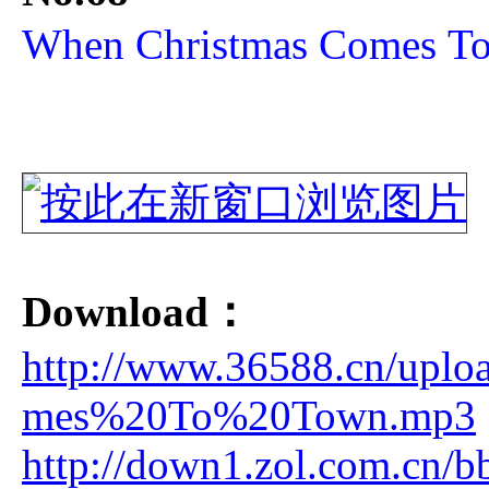
When Christmas Come
Download：
http://www.36588.cn/upl
mes%20To%20Town.mp3
http://down1.zol.com.cn/