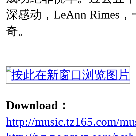
深感动，LeAnn Rim
奇。
Download：
http://music.tz165.c