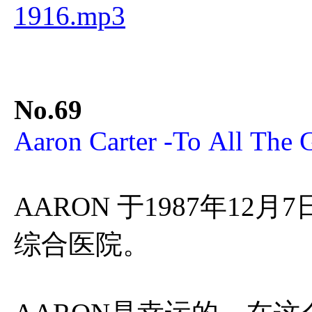
1916.mp3
No.69
Aaron Carter -To All The G
AARON 于1987年12
综合医院。