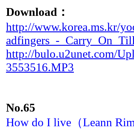
Download：
http://www.korea.ms.kr/yo
adfingers_-_Carry_On_Ti
http://bulo.u2unet.com/U
3553516.MP3
No.65
How do I live（Leann Ri