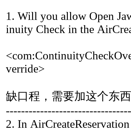
1. Will you allow Open Jaw
inuity Check in the AirCre
<com:ContinuityCheckOv
verride>
缺口程，需要加这个东
--------------------------------
2. In AirCreateReservatio