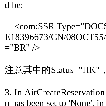
d be:
<com:SSR Type="DOCS" 
E18396673/CN/08OCT55/F
="BR" />
注意其中的Status="HK
3. In AirCreateReservatio
n has been set to 'None', i