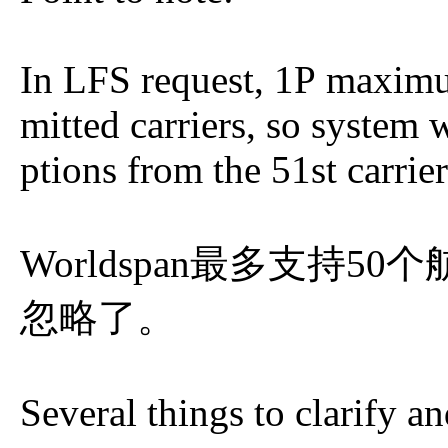
In LFS request, 1P maxim
mitted carriers, so system w
ptions from the 51st carrier
Worldspan最多支持5
忽略了。
Several things to clarify a