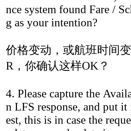
nce system found Fare / Sc
g as your intention?
价格变动，或航班时间变化
R，你确认这样OK？
4. Please capture the Availa
n LFS response, and put it
est, this is in case the req